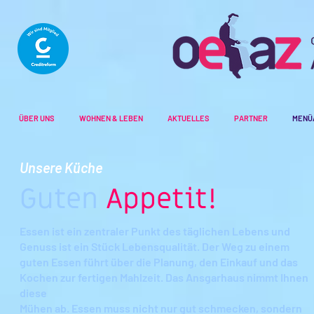
ÜBER UNS
WOHNEN & LEBEN
AKTUELLES
PARTNER
MENÜ
Unsere Küch
e
Gu
t
en
Appetit!
Essen ist ein zentraler Punkt des täglichen Lebens und
Genuss ist ein Stück Lebensqualität. Der Weg zu einem
guten Essen führt über die Planung, den Einkauf und das
Kochen zur fertigen Mahlzeit. Das Ansgarhaus nimmt Ihnen
diese
Mühen ab. Essen muss nicht nur gut schmecken, sondern