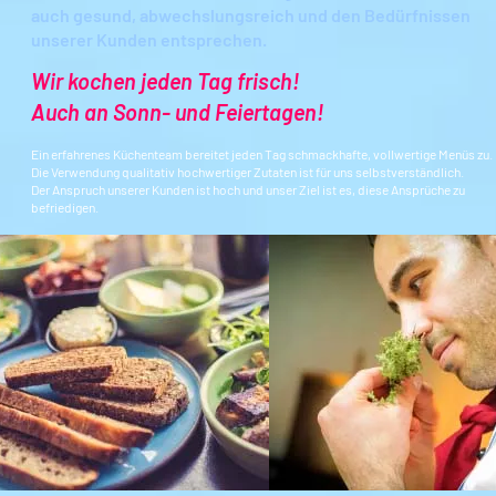
auch gesund, abwechslungsreich und den Bedürfnissen
unserer Kunden entsprechen.
Wir kochen jeden Tag frisch!
Auch an Sonn- und Feiertagen!
Ein erfahrenes Küchenteam bereitet jeden Tag schmackhafte, vollwertige Menüs zu.
Die Verwendung qualitativ hochwertiger Zutaten ist für uns selbstverständlich.
Der Anspruch unserer Kunden ist hoch und unser Ziel ist es, diese Ansprüche zu
befriedigen.