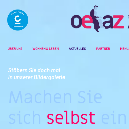
ÜBER UNS
WOHNEN & LEBEN
AKTUELLES
PARTNER
MENÜ
Stöbern Sie doch mal
in unserer Bildergalerie
Machen Sie
sich
selbst
ein