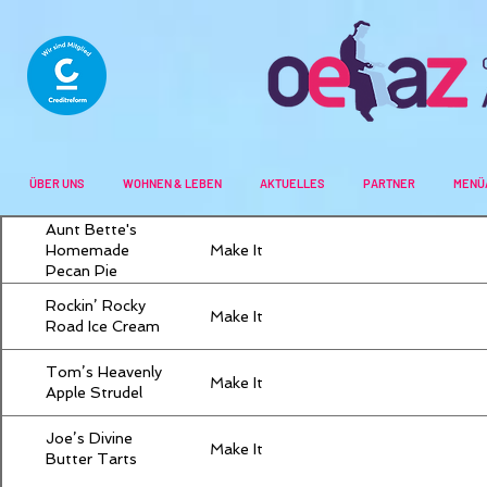
ÜBER UNS
WOHNEN & LEBEN
AKTUELLES
PARTNER
MENÜ
Aunt Bette's
Make It
Homemade
Pecan Pie
Rockin’ Rocky
Make It
Road Ice Cream
Tom’s Heavenly
Make It
Apple Strudel
Joe’s Divine
Make It
Butter Tarts