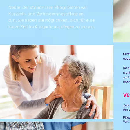
Neben der stationären Pflege bieten wir
Kurzzeit- und Verhinderungspflege an,
d. h. Sie haben die Möglichkeit, sich für eine
kurze Zeit im Ansgarhaus pflegen zu lassen.
Kurz
geda
So e
nich
zu K
über
Ve
Zum 
Ansp
Pfle
Verh