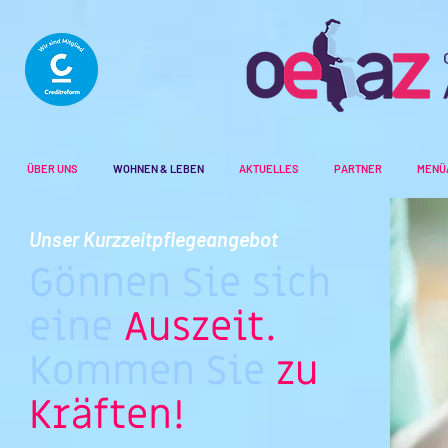
ÜBER UNS
WOHNEN & LEBEN
AKTUELLES
PARTNER
MENÜ
Unser Kurzzeitpflegeangebot
Gönnen Sie sich
eine
Auszeit.
Kommen Sie
zu
Kräften!